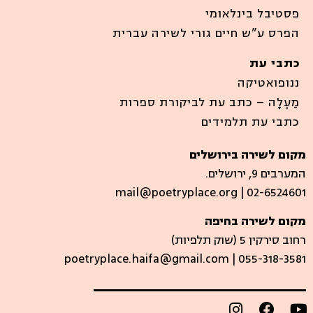
פסטיבל בינלאומי
הפרס ע”ש חיים גורי לשירה עברית
כתבי עת
ננופואטיקה
מַעְלָה – כתב עת לביקורת ספרות
כתבי עת תלמידים
מקום לשירה בירושלים
המערבים 9, ירושלים.
mail@poetryplace.org | 02-6524601
מקום לשירה בחיפה
רחוב סירקין 5 (שוק תלפיות)​
poetryplace.haifa@gmail.com | ​055-318-3581