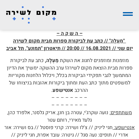
– ה ש ק ה –
"מַעְלָה" // כתב עת לביקורת ספרות מבית מקום לשירה
יום שני // 16.08.2021 // 20:00 // תיאטרון "תמונע", תל אביב
מוזמנות ומוזמנים לחגוג את השקת
מַעְלָה,
כתב עת לביקורת
ספרות מבית הוצאת מקום לשירה! ערב ההשקה ימשיך את הדיון
המתמשך לגבי תפקידי הביקורת בכלל, ויכלול הלחנות מקוריות
למשפטים מתוך כתב העת ומתוך ביקורות אהובות בניצוחו של
ההרכב
אנטישפע
.
– – – – – – – –
– – – – – – – –
משתתפים:
נועה שקרג'י, עטרה בן חנן, אריק גלסנר, אלפרד כהן,
גלעד מאירי, רותם עטר
אנטישפע:
חגי ליניק // צ'לו ושירה: קרני פוסטל // בס ושירה: אור
אדרי // תופים: נעה סגל // גיטרה: עובד אפרת, חגי ליניק //