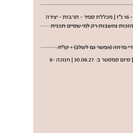
האוניברסיטה העברית - המחלקה לתיאטרון - 16 נ"ז | מכללת ספיר - תרבות - יצירה
30 נ"ז | אוניברסיטת תל אביב - המחלקה לספרות - 6 נ"ז | נקודות הזכות נחשבות רק למי שסיים תכנית
מועדים וחופשות: פתיחת סמסטר א: 11.10.26 | סיום סמסטר א: 13.01.27 | פתיחת סמסטר ב: 14.03.27 | סיום סמסטר ב: 30.06.27 | חנוכה 6-