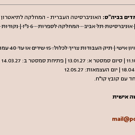
דים בביה"ס:
והפקה - 30 נ"ז | מכללת דוד ילין - 
צריך לכלול: 15 שירים או עד 40 עמודי פרוזה (אפשר גם לשלב) + קו"ח.
ד עם קובץ קו"ח.
שה אישית
mail@po