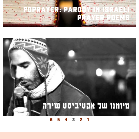
Poprayer: Parody in Israeli
Prayer Poems
מיומנו של אקטיביסט שירה
6
5
4
3
2
1