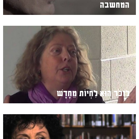
המחשבה
לִזְכֹּר הוּא לִחְיוֹת מֵחָדָשׁ