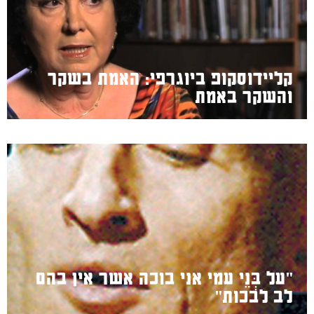
קליידוסקופ ביוגרפי: האמת בשקר
והשקר באמת
"על בְּנֵי עמי אני בוכה אשר אין בהם
לב לבכות"