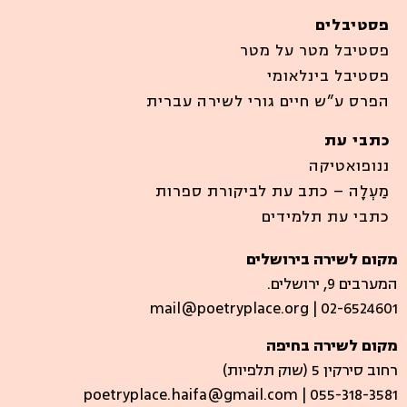
פסטיבלים
פסטיבל מטר על מטר
פסטיבל בינלאומי
הפרס ע”ש חיים גורי לשירה עברית
כתבי עת
ננופואטיקה
מַעְלָה – כתב עת לביקורת ספרות
כתבי עת תלמידים
מקום לשירה בירושלים
המערבים 9, ירושלים.
mail@poetryplace.org | 02-6524601
מקום לשירה בחיפה
רחוב סירקין 5 (שוק תלפיות)​
poetryplace.haifa@gmail.com | ​055-318-3581