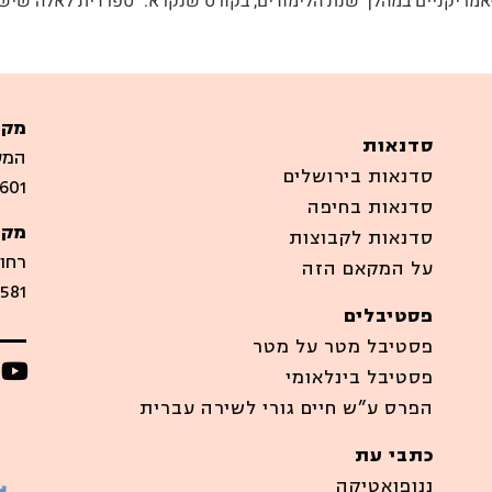
ו-אמריקניים במהלך שנת הלימודים, בקורס שנקרא: "ספרדית לאלה שי
מקו
סדנאות
המערבים
סדנאות בירושלים
601
סדנאות בחיפה
מקו
סדנאות לקבוצות
רחוב סיר
על המקאם הזה
581
פסטיבלים
פסטיבל מטר על מטר
פסטיבל בינלאומי
הפרס ע”ש חיים גורי לשירה עברית
כתבי עת
ננופואטיקה