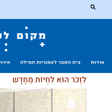
אודות
בית הספר לאמנויות המילה
אירוע
לִזְכֹּר הוּא לִחְיוֹת מֵחָדָשׁ