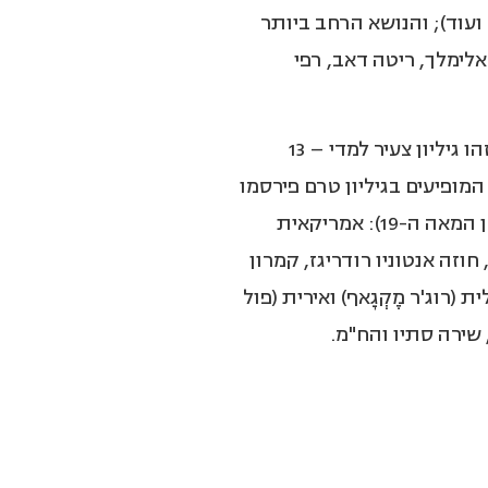
 ועוד); והנושא הרחב ביותר
אלימלך, ריטה דאב, רפי
כולל 64 שירים – 47 מקור ו-17 תרגומים. זהו גיליון צעיר למדי – 13
וררים והמתרגמים המופיעים בגיליון טרם פירסמו
ספר. כל התרגומים משירה אנגלית בת זמננו (למעט קינג בן המאה ה-19): אמריקאית
 חוזה אנטוניו רודריגז, קמרון
 (רוג'ר מֶקְגָאף) ואירית (פול
 שירה סתיו והח"מ.