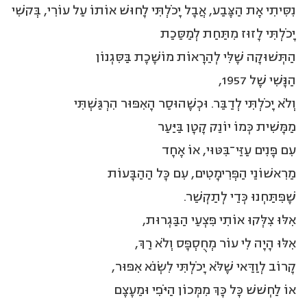
נִסִּיתִי אֶת הַצֶּבַע, אֲבָל יָכֹלְתִּי לָחוּשׁ אוֹתוֹ עַל עוֹרִי, בְּקשִׁי
יָכֹלְתִּי לָזוּז מִתַּחַת לְמַסֵּכַת
הַתְּשׁוּקָה שֶׁלִּי לְהֵרָאוֹת מוֹשֶׁכֶת בַּסִּגְנוֹן
הַנָּשִׁי שֶׁל 1957,
וְלֹא יָכֹלְתִּי לְדַבֵּר. וּכְשֶׁהוּסַר הָאִפּוּר הִרְגַּשְׁתִּי
מַמָּשִׁית כְּמוֹ יוֹנֵק קָטָן בַּיַּעַר
עִם פָּנִים עַזֵּי־בִּטּוּי, אוֹ אֶחָד
מֵרִאשׁוֹנֵי הַפְּרִימָטִים, עִם כָּל הַהַבָּעוֹת
שֶׁפִּתַּחְנוּ כְּדֵי לְתַקְשֵׁר.
אִלּוּ צִלְּקוּ אוֹתִי פִּצְעֵי הַבַּגְרוּת,
אִלּוּ הָיָה לִי עוֹר מְחֻסְפָּס וְלֹא רַךְ,
קָרוֹב לְוַדַּאי שֶׁלֹּא יָכֹלְתִּי לִשְׂנֹא אִפּוּר,
אוֹ לַחְשׁשׁ כָּל כָּךְ מִמְּכוֹן הַיֹּפִי וּמֵעֶצֶם