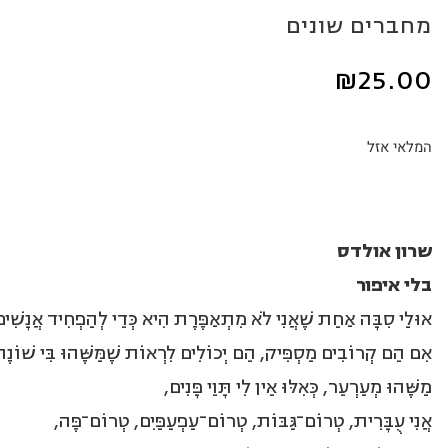
מחברים שונים
₪
25.00
המלאי אזל
שרון אולדס
בלי איפור
אוּלַי סִבָּה אַחַת שֶׁאֲנִי לֹא מִתְאַפֶּרֶת הִיא כְּדֵי לְהַפְחִיד אֲנָשִׁים
אִם הֵם קְרוֹבִים מַסְפִּיק, הֵם יְכוֹלִים לִרְאוֹת שֶׁמַּשֶּׁהוּ בִּי שׁוֹנֶה
מַשֶּׁהוּ מְעַרְעֵר, כְּאִלּוּ אֵין לִי תָּוֵי פָּנִים,
אֲנִי עֻבָּרִית, טְרוֹם־גַּבּוֹת, טְרוֹם־עַפְעַפַּיִם, טְרוֹם־פֶּה,