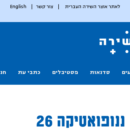
לאתר אוצר השירה העברית
|
צור קשר
|
English
ים
סדנאות
פסטיבלים
כתבי עת
חנו
ננופואטיקה 26