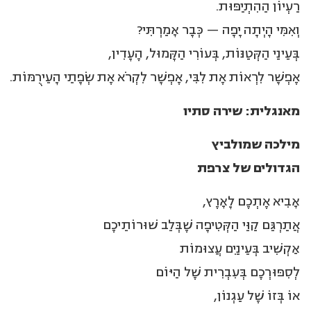
רַעְיוֹן הַהִתְיַפּוּת.
וְאִמִּי הָיְתָה יָפָה — כְּבָר אָמַרְתִּי?
בְּעֵינַי הַקְּטַנּוֹת, בְּעוֹרִי הַקָּמוּל, הֶעָדִין,
אֶפְשָׁר לִרְאוֹת אֶת לִבִּי, אֶפְשָׁר לִקְרֹא אֶת שְׂפָתַי הָעֵירֻמּוֹת.
מאנגלית: שירה סתיו
מילכה שמולביץ
הגדולים של צרפת
אָבִיא אֶתְכֶם לָאָרֶץ,
אֲתַרְגֵּם קַוֵּי הַקְּטִיפָה שֶׁבְּלֵב שׁוּרוֹתֵיכֶם
אַקְשִׁיב בְּעֵינַיִם עֲצוּמוֹת
לְסִפּוּרְכֶם בְּעִבְרִית שֶׁל הַיּוֹם
אוֹ בְּזוֹ שֶׁל עַגְנוֹן,