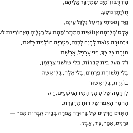
מִין דֻּבּוֹן־מַיִם שֶׁמְּדַבֵּר אֲלֵיהֶם,
חֻלְיָתָן נוֹסֵעַ,
נַוָּד זְגוּגִיתִי צָף עַל גַּלְגַּל עֵינָם,
אֶקְטוֹפְּלַזְמָה אֱנוֹשִׁית הַמִּתְרוֹמֶמֶת עַל רַגְלֶיהָ הָאֲחוֹרִיּוֹת לְשׂ
וּבַחוּרָה כָּזֹאת לְבָנָה לְבָנָה, פִּטְרִיָּה חוֹלָנִית כָּזֹאת,
חִוֶּרֶת כָּל כָּךְ, פְּנֵי עֲרָפֶל, אֲרֶשֶׁת
דֹּק מֵעַל בֵּית קְבָרוֹת, בְּלִי שׁוֹשַׁנֵּי אַרְגָּמָן,
בְּלִי תְּשׁוּרַת פְּרָחִים, בְּלִי אֵלָה, בְּלִי אִשָּׁה
בּוֹגֶרֶת, בְּלִי אִשּׁוּר
לַדְּרָמָה שֶׁל סִימָנֵי הַמִּין הַמִּשְׁנִיִּים, רַק
הַחֹמֶר הָאָפֹר שֶׁל רוּחַ מְדַבֶּרֶת,
הַתָּוִים הַדַּקִּים שֶׁל בַּחוּרָה אֲפֹרָה בְּבֵית קְבָרוֹת אָפֹר —
גְּרָנִיט, אֵפֶר, גִּיר, אָבָק.