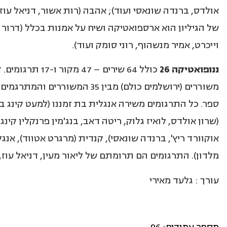
אולדס, ברנדה שונאסי ועוד); אהבה (רות אשור, דניאל עוז
של הגיליון הוא ארספואטיקה ושיח על אמנות בכלל (דרור 
וייכרט, אמיר מנשהוף, רוני סומק ועוד).
ננופואטיקה 26
משוררים (ירושלמים כולם) מבין 35 המש
(שרון אולדס, לואיז גלוק, ריטה דאב, בנג'מין פרנקלין קינג,
אוקוורד ריץ', ברנדה שונאסי), קנדית (מרגרט אטווד), אנגלית
מלדון). התרגומים הם תרומתם של ליאור מעין, דניאל עוז,
עורך : גלעד מאירי
מספר עמודים: 96