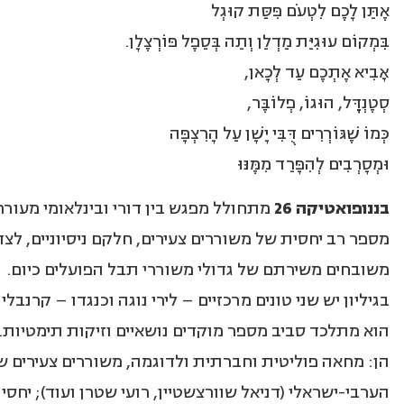
אֶתֵּן לָכֶם לִטְעֹם פִּסַּת קוּגְל
בִּמְקוֹם עוּגִיַּת מַדְלֵן וְתֵה בְּסֵפֶל פּוֹרְצֶלָן.
אָבִיא אֶתְכֶם עַד לְכָאן,
סְטֶנְדֶָּל, הוּגוֹ, פְלוֹבֶּר,
כְּמוֹ שֶׁגּוֹרְרִים דֻּבִּי יָשָׁן עַל הָרִצְפָּה
וּמְסָרְבִים לְהִפָּרֵד מִמֶּנּוּ
בננופואטיקה 26
מתחולל מפגש בין דורי ובינלאומי מעו
מספר רב יחסית של משוררים צעירים, חלקם ניסיוניים, לצד
משובחים משירתם של גדולי משוררי תבל הפועלים כיום.
בגיליון יש שני טונים מרכזיים – לירי נוגה וכנגדו – קרנבלי צ
הוא מתלכד סביב מספר מוקדים נושאיים וזיקות תימטיות. ת
הן: מחאה פוליטית וחברתית ולדוגמה, משוררים צעירים 
הערבי-ישראלי (דניאל שוורצשטיין, רועי שטרן ועוד); יחסי