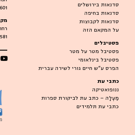
סדנאות בירושלים
601
סדנאות בחיפה
מקו
סדנאות לקבוצות
רחוב סיר
על המקאם הזה
581
פסטיבלים
פסטיבל מטר על מטר
פסטיבל בינלאומי
הפרס ע”ש חיים גורי לשירה עברית
כתבי עת
ננופואטיקה
מַעְלָה – כתב עת לביקורת ספרות
כתבי עת תלמידים