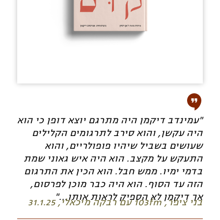
"עמינדב דיקמן היה מתרגם יוצא דופן כי הוא
היה עקשן, והוא סירב לתרגומים הקלילים
שעושים בשביל שיהיו פופולריים, והוא
התעקש על מקצב. הוא היה איש גאוני שמת
בדמי ימיו. ממש חבל. הוא הכין את התרגום
הזה עד הסוף. הוא היה כבר מוכן לפרסום,
אך דיקמן לא הספיק לראות אותו..."
בני ציפר, 103fm עם רבקה מיכאלי, 31.1.25