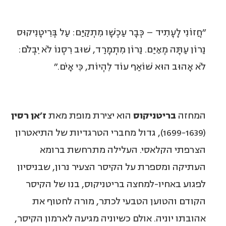
״חֲזוֹנִי לֶעָתִיד – כְּבָר עַכְשָׁו מִתְקַיֵּם: עַל בְּרִיטָנִיקוּס
נֵרוֹן עַתָּה מְאַיֵּם. נֵרוֹן מִתְמָרֵד, שׁוּב רִסְנוֹ לֹא יִבְלֹם:
לֹא אָהוּב הוּא שׁוֹאֵף עוֹד לִהְיוֹת, כִּי אָיֹם.״
המחזה
בריטניקוס
הוא יצירת מופת מאת
ז׳אן רסין
(1699-1639), גדול מחברי הטרגדיות של התיאטרון
הצרפתי הקלאסי. העלילה מתרחשת ברומא
העתיקה ומספרת על הקיסר הצעיר נרון, שבניסיון
לפגוע באחיו-למחצה בריטניקוס, בנו של הקיסר
הקודם והטוען הטבעי לכתר, מורה לחטוף את
אהובתו יוניה. אולם כשיוניה מגיעה לארמון הקיסר,