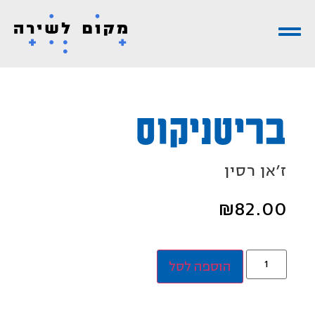
בריטניקוס
ז׳אן רסין
₪
82.00
הוספה לסל