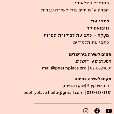
פסטיבל בינלאומי
הפרס ע”ש חיים גורי לשירה עברית
כתבי עת
ננופואטיקה
מַעְלָה – כתב עת לביקורת ספרות
כתבי עת תלמידים
מקום לשירה בירושלים
המערבים 9, ירושלים.
mail@poetryplace.org | 02-6524601
מקום לשירה בחיפה
רחוב סירקין 5 (שוק תלפיות)​
poetryplace.haifa@gmail.com | ​055-318-3581