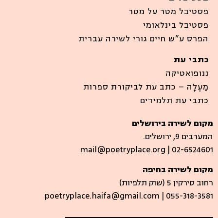
פסטיבל מטר על מטר
פסטיבל בינלאומי
הפרס ע”ש חיים גורי לשירה עברית
כתבי עת
ננופואטיקה
מַעְלָה – כתב עת לביקורת ספרות
כתבי עת תלמידים
מקום לשירה בירושלים
המערבים 9, ירושלים.
mail@poetryplace.org | 02-6524601
מקום לשירה בחיפה
רחוב סירקין 5 (שוק תלפיות)​
poetryplace.haifa@gmail.com | ​055-318-3581