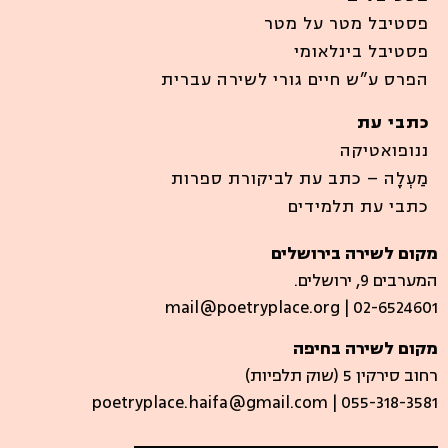
פסטיבל מטר על מטר
פסטיבל בינלאומי
הפרס ע”ש חיים גורי לשירה עברית
כתבי עת
ננופואטיקה
מַעְלָה – כתב עת לביקורת ספרות
כתבי עת תלמידים
מקום לשירה בירושלים
המערבים 9, ירושלים.
mail@poetryplace.org | 02-6524601
מקום לשירה בחיפה
רחוב סירקין 5 (שוק תלפיות)​
poetryplace.haifa@gmail.com | ​055-318-3581