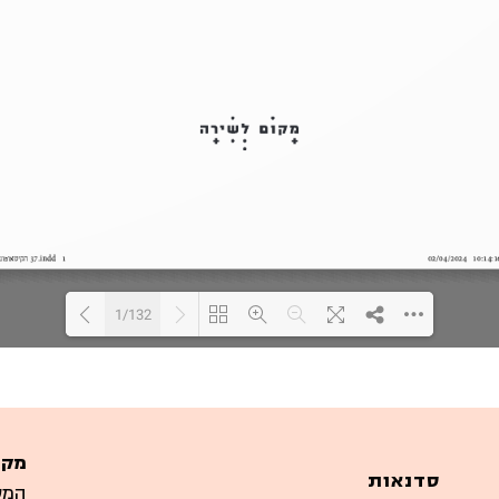
1/132
Loading PDF 126% ...
מקו
סדנאות
המערבים