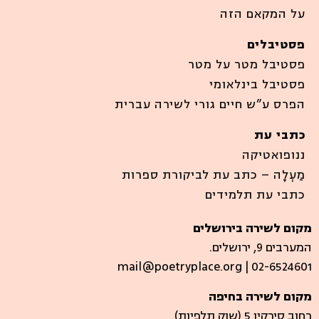
על המקאם הזה
פסטיבלים
פסטיבל מטר על מטר
פסטיבל בינלאומי
הפרס ע”ש חיים גורי לשירה עברית
כתבי עת
ננופואטיקה
מַעְלָה – כתב עת לביקורת ספרות
כתבי עת תלמידים
מקום לשירה בירושלים
המערבים 9, ירושלים.
mail@poetryplace.org | 02-6524601
מקום לשירה בחיפה
רחוב סירקין 5 (שוק תלפיות)​