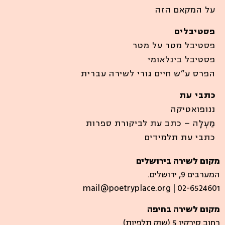
על המקאם הזה
פסטיבלים
פסטיבל מטר על מטר
פסטיבל בינלאומי
הפרס ע”ש חיים גורי לשירה עברית
כתבי עת
ננופואטיקה
מַעְלָה – כתב עת לביקורת ספרות
כתבי עת תלמידים
מקום לשירה בירושלים
המערבים 9, ירושלים.
mail@poetryplace.org | 02-6524601
מקום לשירה בחיפה
רחוב סירקין 5 (שוק תלפיות)​