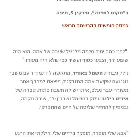
ב״מקום לשירה״, סירקין 5, חיפה
כניסה חופשית בהרשמה מראש
"לפני כמה ימים חלמה נילי על שׂערה של אִמה. הוא היה
שופע ורך, וצבעו כסוף ועשיר כפי שלא היה מעודו."
נילי, גיבורת
חשמל באוויר
, מתקשה להתמודד עם משבר
זוגי ועם שקיעת אמה המזדקנת, ויוצאת למרדף אחר
משורר-עבר נעלם, איתו יש לה חשבון פתוח. ספרה של
איריס רילוב
עוסק בחשמל ושברון-לב, שירה ונקמה,
ובניסיון להחזיר שליטה על חיים שהתפרקו.
"אבא שלי מופקר. מופקר בידיים שלי. קיללתי את הרגע