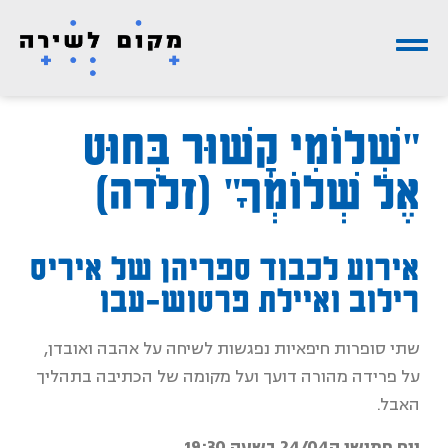
"שְׁלוֹמִי קָשׁוּר בְּחוּט
אֶל שְׁלוֹמְךָ" (זלדה)
אירוע לכבוד ספריהן של איריס
רילוב ואיילת פרטוש-עבו
שתי סופרות חיפאיות נפגשות לשיחה על אהבה ואובדן,
על פרידה מהורה דועך ועל מקומה של הכתיבה בתהליך
האבל.
יום חמישי ה24/04 בשעה 19:30