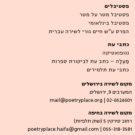
פסטיבלים
פסטיבל מטר על מטר
פסטיבל בינלאומי
הפרס ע”ש חיים גורי לשירה עברית
כתבי עת
ננופואטיקה
מַעְלָה – כתב עת לביקורת ספרות
כתבי עת תלמידים
מקום לשירה בירושלים
המערבים 9, ירושלים.
mail@poetryplace.org | 02-6524601
מקום לשירה בחיפה
רחוב סירקין 5 (שוק תלפיות)​
poetryplace.haifa@gmail.com | ​055-318-3581