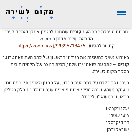
חברות מערכת כתב העת
קוּרִים
שמחות להזמין אתכן ואתכם לערב
הקראת שירה מקוון ב-zoom
קישור למפגש:
https://zoom.us/j/99395718476
באירוע נשיק בחגיגיות את הגיליון הראשון של כתב העת האינטרנטי
קורים
– כתב עת פואטי ירושלמי, מבית היוצר של תלמידות בית
הספר מקום לשירה.
בערב נספר לכם על כתב העת החדש, על החזון האומנותי והמטרות
ובעיקר נשמע שירה מפי יוצרות ויוצרים שנבחרו לקחת חלק בגיליון
הראשון בנושא "שליחים".
יעלו ויקריאו:
רועי שטרן
דר פיקרסקי
ישראל ורמן