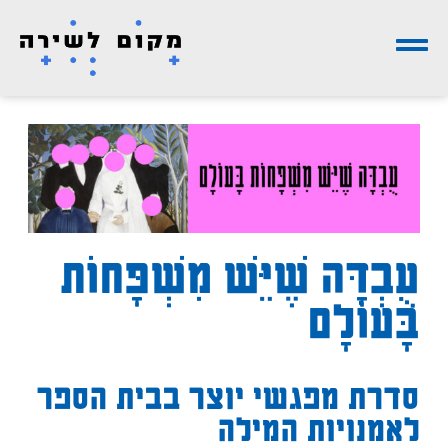
עֻבְדָּה שֶׁיֵּשׁ מִשְׁפָּחוֹת
בָּעוֹלָם
סדרת מפגשי יוצר בבית הספר
לאמנויות המילה