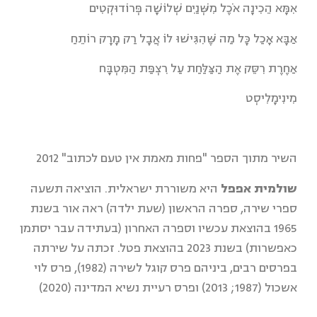
אִמָּא הֵכִינָה אֹכֶל מִשְּׁנַיִם שְׁלוֹשָׁה פְּרוֹדוּקְטִים
אַבָּא אָכַל כָּל מַה שֶּׁהִגִּישׁוּ לוֹ אֲבָל רַק מָרָק רוֹתֵחַ
אַחֶרֶת רִסֵּק אֶת הַצַּלַּחַת עַל רִצְפַּת הַמִּטְבָּח
מִינִימָלִיסְט
השיר מתוך הספר "פחות מאמת אין טעם לכתוב" 2012
שולמית אפפל
היא משוררת ישראלית. הוציאה תשעה
ספרי שירה, ספרה הראשון (שעת ילדה) ראה אור בשנת
1965 בהוצאת עכשיו וספרה האחרון (בעתידה עבר יסתמן
כאפשרות) בשנת 2023 בהוצאת פטל. זכתה על שירתה
בפרסים רבים, ביניהם פרס קוגל לשירה (1982), פרס לוי
אשכול (1987; 2013) ופרס רעיית נשיא המדינה (2020)