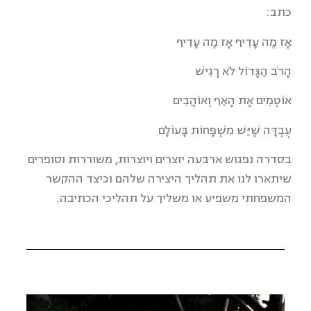
כתב:
אָז מֶה עָדִיף אָז מֶה עָדִיף
הָרֹב הַגָּדוֹל לֹא רָגִישׁ
אוֹטְמִים אֶת הָאַף וְאוֹהֲבִים
עֻבְדָּה שֶׁיֵּשׁ מִשְׁפָּחוֹת בָּעוֹלָם
בסדרה נפגוש ארבעה יוצרים ויוצרות, משוררות וסופרים
שיתארו לנו את תהליך היצירה שלהם וכיצד ההקשר
המשפחתי משפיע או משליך על תהליכי הכתיבה.