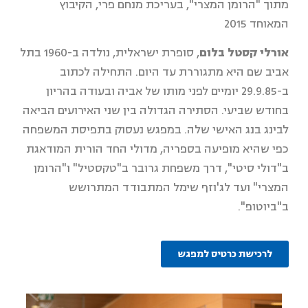
מתוך "הרומן המצרי", בעריכת מנחם פרי, הקיבוץ
המאוחד 2015
אורלי קסטל בלום
, סופרת ישראלית, נולדה ב-1960 בתל
אביב שם היא מתגוררת עד היום. התחילה לכתוב
ב-29.9.85 יומיים לפני מותו של אביה ובעודה בהריון
בחודש שביעי. הסתירה הגדולה בין שני האירועים הביאה
לבינג בנג האישי שלה. במפגש נעסוק בתפיסת המשפחה
כפי שהיא מופיעה בספריה, מדולי החד הורית המודאגת
ב"דולי סיטי", דרך משפחת גרובר ב"טקסטיל" ו"הרומן
המצרי" ועד לג'וזף שימל המתבודד המתרושש
ב"ביוטופ".
לרכישת כרטיס למפגש