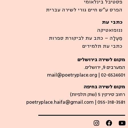
פסטיבל בינלאומי
הפרס ע”ש חיים גורי לשירה עברית
כתבי עת
ננופואטיקה
מַעְלָה – כתב עת לביקורת ספרות
כתבי עת תלמידים
מקום לשירה בירושלים
המערבים 9, ירושלים.
mail@poetryplace.org | 02-6524601
מקום לשירה בחיפה
רחוב סירקין 5 (שוק תלפיות)​
poetryplace.haifa@gmail.com | ​055-318-3581