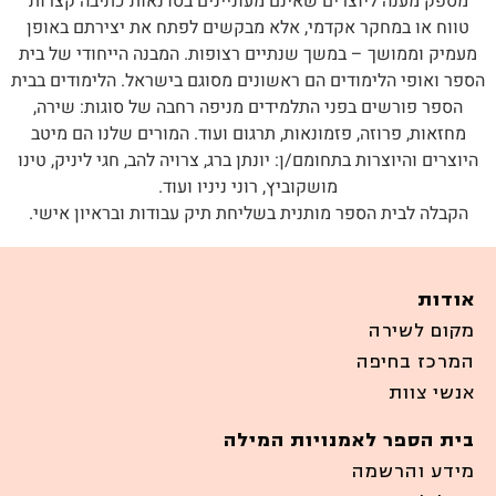
מספק מענה ליוצרים שאינם מעוניינים בסדנאות כתיבה קצרות
טווח או במחקר אקדמי, אלא מבקשים לפתח את יצירתם באופן
מעמיק וממושך – במשך שנתיים רצופות. המבנה הייחודי של בית
הספר ואופי הלימודים הם ראשונים מסוגם בישראל. הלימודים בבית
הספר פורשים בפני התלמידים מניפה רחבה של סוגות: שירה,
מחזאות, פרוזה, פזמונאות, תרגום ועוד. המורים שלנו הם מיטב
היוצרים והיוצרות בתחומם/ן: יונתן ברג, צרויה להב, חגי ליניק, טינו
מושקוביץ, רוני ניניו ועוד.
הקבלה לבית הספר מותנית בשליחת תיק עבודות ובראיון אישי.
אודות
מקום לשירה
המרכז בחיפה
אנשי צוות
בית הספר לאמנויות המילה
מידע והרשמה