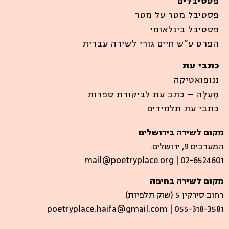
פסטיבלים
פסטיבל מטר על מטר
פסטיבל בינלאומי
הפרס ע”ש חיים גורי לשירה עברית
כתבי עת
ננופואטיקה
מַעְלָה – כתב עת לביקורת ספרות
כתבי עת תלמידים
מקום לשירה בירושלים
המערבים 9, ירושלים.
mail@poetryplace.org | 02-6524601
מקום לשירה בחיפה
רחוב סירקין 5 (שוק תלפיות)​
poetryplace.haifa@gmail.com | ​055-318-3581