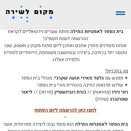
בית הספר לאמנויות המילה
פותח שערים וירטואליים לקראת
ההרשמה לשנת תשפ"ב!
אנחנו מזמינים מזמין אתכם ואתכן ליום פתוח מקוון ב-zoom, שבו
נתנסה יחד בכתיבה, ביצירה ובמחשבה משותפת, הייחודיים לחוויית
הלמידה אצלנו.
מה בתכנית?
✦ מפגש עם
גלעד מאירי ונועה שקרג'י
, מנהלי בית הספר
✦ שלוש סדנאות כתיבה בהנחיית מורי בית הספר:
רוני ניניו
(מחזאות) //
כנרת רובינשטיין
(פרוזה) //
ליאור
שטרנברג
(שירה)
לחצו כאן להרשמה ליום הפתוח
—
בית הספר לאמנויות המילה
הוא מוסד גבוה ליצירה ספרותית, אשר