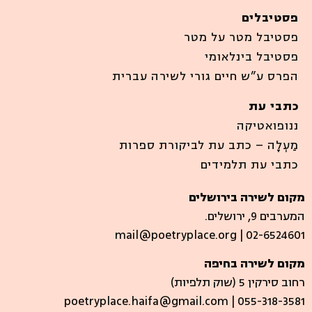
פסטיבלים
פסטיבל מטר על מטר
פסטיבל בינלאומי
הפרס ע”ש חיים גורי לשירה עברית
כתבי עת
ננופואטיקה
מַעְלָה – כתב עת לביקורת ספרות
כתבי עת תלמידים
מקום לשירה בירושלים
המערבים 9, ירושלים.
mail@poetryplace.org | 02-6524601
מקום לשירה בחיפה
רחוב סירקין 5 (שוק תלפיות)​
poetryplace.haifa@gmail.com | ​055-318-3581