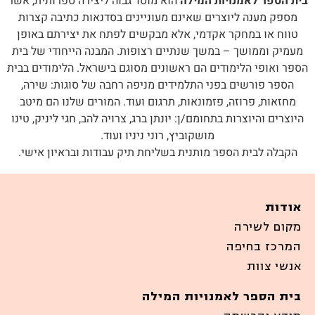
בית הספר לאמנויות המילה
הוא מוסד גבוה ליצירה ספרותית, אשר
מספק מענה ליוצרים שאינם מעוניינים בסדנאות כתיבה קצרות
טווח או במחקר אקדמי, אלא מבקשים לפתח את יצירתם באופן
מעמיק וממושך – במשך שנתיים רצופות. המבנה הייחודי של בית
הספר ואופי הלימודים הם ראשונים מסוגם בישראל. הלימודים בבית
הספר פורשים בפני התלמידים מניפה רחבה של סוגות: שירה,
מחזאות, פרוזה, פזמונאות, תרגום ועוד. המורים שלנו הם מיטב
היוצרים והיוצרות בתחומם/ן: יונתן ברג, צרויה להב, חגי ליניק, טינו
מושקוביץ, רוני ניניו ועוד.
הקבלה לבית הספר מותנית בשליחת תיק עבודות ובראיון אישי.
אודות
מקום לשירה
המרכז בחיפה
אנשי צוות
בית הספר לאמנויות המילה