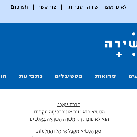
לאתר אוצר השירה העברית
|
צור קשר
|
English
ים
סדנאות
פסטיבלים
כתבי עת
חנו
חברת יוּאַרְט
הַנָּשִׂיא הוּא בּוֹגֵר אוּנִיבֶרְסִיטָה מַקְסִים.
הוּא לֹא עוֹבֵד. רַק מַשְׁרֶה הַשְׁרָאָה בַּאֲנָשִׁים.
סְגַן הַנָּשִׂיא מְקַבֵּל אֵי אֵלוּ הַחְלָטוֹת.