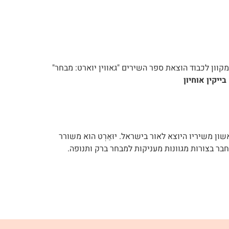
גם) בעברית, בערב מקוון לכבוד הוצאת ספר השירים "גאווין יוארט: מבחר"
בייקין אוחיון
ומים ראשון משיריו היוצא לאור בישראל. יוּאַרְט הוא משורר
חבר בצורות מגוונות מעניקות למבחר ברק ותנופה.