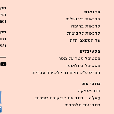
מקו
סדנאות
המערבים
סדנאות בירושלים
601
סדנאות בחיפה
מקו
סדנאות לקבוצות
רחוב סיר
על המקאם הזה
581
פסטיבלים
פסטיבל מטר על מטר
פסטיבל בינלאומי
הפרס ע”ש חיים גורי לשירה עברית
כתבי עת
ננופואטיקה
מַעְלָה – כתב עת לביקורת ספרות
כתבי עת תלמידים