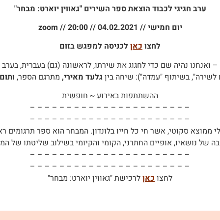
ערב חגיגי לכבוד הוצאת ספר השירים "גאווין יוארט: מבחר"
יום חמישי // 04.02.2021 // 20:00 // zoom
לחצו
כאן
לכניסה למפגש בזום
ו למשורר הבריטי גאווין יוארט 105 חורפים – ואנחנו נהיה שם כדי לחגוג את שירתו, לראשונה (
לשירה", בשיתוף "עמדה"): שיחה בין
גלעד מאירי,
מתרגם הספר, ו
תום 
ההשתתפות באירוע ~ חופשית
– – – – – – – – – – – – – – – – – – – – – –
– – – – – – – – – – – – – – – – – – – – – –
19) היה משורר אנגלי ממוצא סקוטי, אשר חי כל חייו בלונדון. המבחר הוא ספר תרג
חבה של נושאיו, אופיים החתרני, הקומי והקיומי בשילוב שליטתו של המ
– – – – – – – – – – – – – – – – – – – – – –
– – – – – – – – – – – – – – – – – – – – – –
לחצו
כאן
לרכישת "גאווין יוארט: מבחר"