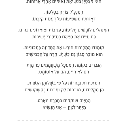
הוּא מִצְטַיֵּן בִּנְשִׂיאַת נְאוּמִים אַחֲרֵי אֲרוּחוֹת.
הַמַּנְכָּ"ל צוֹרֵחַ בַּטֶּלֶפוֹן.
דַּאֲגוֹתָיו מַשְׁפִּיעוֹת עַל דָּפְנוֹת קֵיבָתוֹ.
הַמְנַהֲלִים לוֹבְשִׁים חֲלִיפוֹת, עֲנִיבוֹת וְצַוְּארוֹנִים כֵּהִים.
הֵם חַיִּים אֶת חַיֵּיהֶם בְּתַזְכִּירֵי יְשִׁיבוֹת.
קוֹמַנְדּוֹ הַמְּכִירוֹת חוֹרֵשׁ אֶת הַמְּדִינָה בִּמְכוֹנִיּוֹת.
הוּא מוֹכֵר סַבּוֹן גַּם כְּשֶׁיֵּשׁ קֶרַח עַל הַכְּבִישִׁים.
הַגְּבָרִים בְּקוֹמַת הַמִּפְעָל מְשֻׁעֲמָמִים עַד מָוֶת.
הֵם לֹא חַיִּים, הֵם עַל אוֹטוֹמָט.
הַמַּזְכִּירוֹת נִבְחָרוֹת עַל פִּי בַּשְׁלוּתָן הַנָּשִׁית.
הֵן מַקְלִידוֹת, מוֹרְחוֹת לַק וּמַרְבּוֹת בְּקִשְׁקוּשִׁים.
הַחַיִּים שׁוֹקְקִים בְּחֶבְרַת יוּאַרְט.
מְיֻתָּר לְצַיֵּן — אֲנִי הַנָּשִׂיא.
– – – – – – – – – – – – – – – – – – – – – –
– – – – – – – – – – – – – – – – – – – – – –