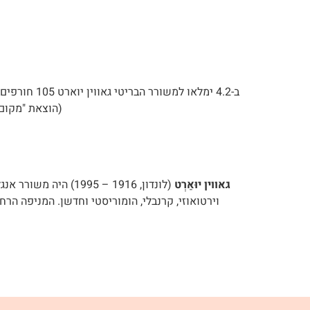
ב-4.2 ימלא
(הוצאת "מקום 
גאווין יוּאַרְט
(לונדון, 1916 – 95
וירטואוזי, קרנבלי, הומוריסטי וחדשן. המניפה הר