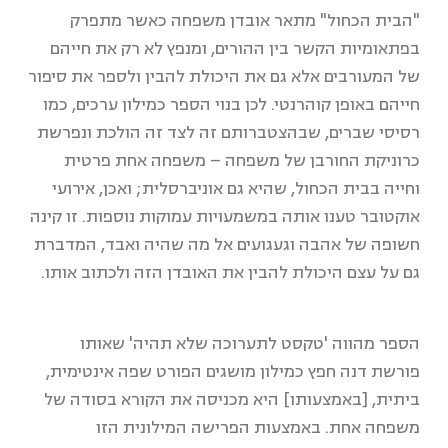
"הבית הכחול" מתאר אובדן משפחה כאשר מתפרק
בפתאומיות הקשר בין ההורים, ומנפץ לא רק את חייהם
של המעורבים אלא גם את היכולת להבין ולספר את סיפור
חייהם באופן קוהרנטי. לכן בנוי הספר כמילון ערכים, כמו
רסיסי שברים, שבהצטברותם זה לצד זה הולכת ונפרשת
כרוניקת החורבן של משפחה – משפחה אחת פרטית
וחייה בבית הכחול, שהיא גם אוניברסלית; ואכן, אירועי
אוקטובר טענו אותה במשמעויות עמוקות נוספות. זו קינה
חשופה של אהבה וגעגועים אל מה שהיה ואבד, המדברת
גם על עצם היכולת להבין את האובדן הזה ולכתוב אותו.
הספר מהווה 'טקסט לתערוכה שלא תהיה' שאותו
פורשת דנה חפץ כמילון מושגים הפורט שפה אינטימית,
ביתית, [באמצעותו] היא מכניסה את הקורא בסודה של
משפחה אחת. באמצעות הפרישה המילונית הזו