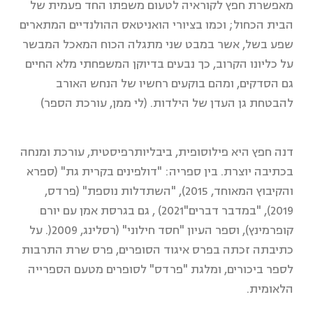
מאפשרת חפץ לקוראיה לטעום משפתו החד פעמית של
הבית הכחול; וכמו בציורי הואניטאס ההולנדיים המתארים
שפע בשל, אשר במבט שני מתגלה הכוח המאכל המבשר
על כליונו הקרוב, כך נבעים בדיוקן המשפחתי מלא החיים
גם הסדקים, ומהם בוקעים רחשיו של הנחש האורב
להבטחת גן העדן של הילדות. (לי ממן, עורכת הספר)
דנה חפץ היא פילוסופית, ביבליותרפיסטית, עורכת ומנחה
בכתיבה יוצרת. בין ספריה: "דולפינים בקרית גת" (ספרא
והקיבוץ המאוחד, 2015), "השתדלות נוספת" (פרדס,
2019), "במדבר דברים"2021) , גם בגרסת אמן עם יורם
קופרמינץ), וספר העיון "חסד חילוני" (רסלינג, 2009(. על
כתיבתה זכתה בפרס איגוד הסופרים, פרס שרת התרבות
לספר ביכורים, ומלגת "פרדס" לסופרים מטעם הספרייה
הלאומית.