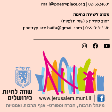
mail@poetryplace.org | 02-6524601
מקום לשירה בחיפה
רחוב סירקין 5 (שוק תלפיות)​
poetryplace.haifa@gmail.com | ​055-318-3581