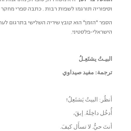
וסיפוריה תורגמו לשפות רבות . כתבה ספרי מחקר
הספר "הזמן" הוא קובץ שיריה השלישי בתרגום לער
הישראלי-פלסטיני.
البيـتُ يشتَعِـلُ
ترجمة: مفيد صيداوي
أنظُر: البيتُ يَشتَعِلُ!
أُدخُل داخِلَهُ. إبقَ،
أنتَ حيٌّ. لا تسأَل كيفَ.