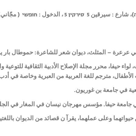
חופשי ( مجّاني) مع التسجيل سلفا.
في عرعرة – المثلث، ديوان شعر للشاعرة: حموطال بار يو
 حيفا، محرر مجلة الإصلاح الأدبية الثقافية للتوعية والإ
الأطفال، مترجم للغة العربية من العبرية وخاصة في أدب
ية في جامعة بن غوريون.
 جامعة حيفا. مؤسس مهرجان نيسان في المغار في الجل
اتهما وعلى عملهما، يقرآ ن قصائد من الديوان باللغتين