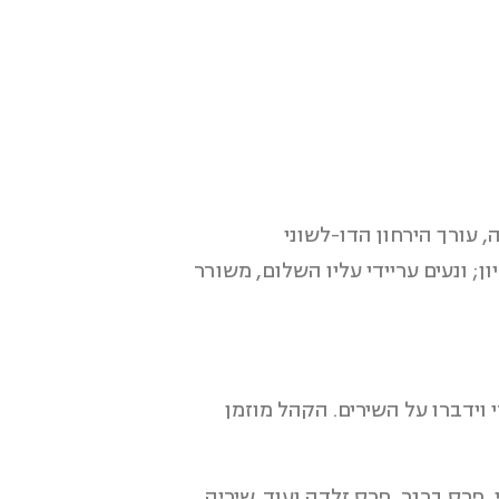
 עורך הירחון הדו-לשוני
; ונעים עריידי עליו השלום, משורר
וידברו על השירים. הקהל מוזמן
פרס ברנר, פרס זלדה ועוד. שיריה