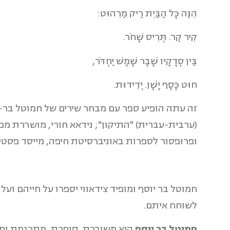
הִנֵּה כָּל הַבַּיִת רֵיק מֵרִהוּט:
קִיר קַר. תְּרִיס שָׁחֹר.
בֵּין סְדָקָיו שֶׁבֶר שֶׁמֶשׁ יַחְדֹּר,
חוּט כֶּסֶף יָשָׁן. יְדִידוּת.
זה עתה הופיע ספר עם מבחר שירים של חמוטל בר-
(ערבית-עברית) "התיקון"; נידאא חורי, מושררת מפו
ופרופסור לספרות באוניברסיטת חיפה, מייסד פסטיב
חמוטל בר יוסף ומופיד צידאווי יספרו על חייהם וע
לשוחח איתם.
חמוטל בר יוסף
היא משוררת, סופרת, מתרגמת וחוקר