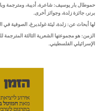
حموطال بار يوسيف: شاعرة، أديبة، ومترجمة وباحث
برنر، جائزة زلدة، وجوائز أخرى.
لها أبحاث عن: زلدة، ليئة غولدبرغ، الصوفية في 
الزمن: هو مجموعتها الشعرية الثالثة المترجمة ل
الإسرائيلي الفلسطيني.