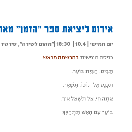
אירוע ליציאת ספר ״הזמן״ מאת
יום חמישי | 10.4 | 18:30 |
״מקום לשירה״, סירקין 5, חיפה
כניסה חופשית
בהרשמה מראש
תַּבִּיט: הַבַּיִת בּוֹעֵר.
תִּכָּנֵס אֶל תּוֹכוֹ. תִּשָּׁאֵר.
אַתָּה חַי. אַל תִּשְׁאַל אֵיךְ.
בּוֹעֵר עִם הָאֵשׁ תִּתְהַלֵּךְ.