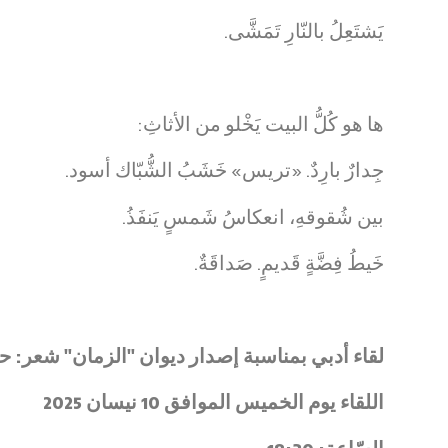
يَشتَعِلُ بالنّارِ تَمَشَّى.
ها هو كُلُّ البيت يَخْلو من الأثاثِ:
جِدارٌ بارِدٌ. «تريس» خَشَبُ الشُّبّاك أسود.
بين شُقوقهِ، انعكاسُ شَمسٍ يَنفَذُ.
خَيطُ فِضَّةٍ قَديمٍ. صَداقَةٌ.
لقاء أدبي بمناسبة إصدار ديوان "الزمان" شعر: ح
اللقاء يوم الخميس الموافق 10 نيسان 2025