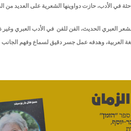
ة في الأدب، حازت دواوينها الشعرية على العديد من الج
الشعر العبري الحديث، الفن للفن في الأدب العبري وغير ذ
لغة العربية، وهدفه عمل جسر دقيق لسماع وفهم الجانب ا