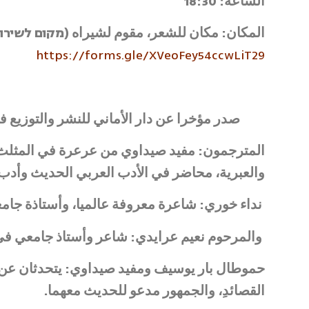
السّاعة: 18:30
المكان: مكان للشعر، مقوم لشيراه (מקום לשירה)، شارع : سيرقين 5 סירקין 5 ، الدخول : 
https://forms.gle/XVeoFey54ccwLiT29
صدر مؤخرا عن دار الأماني للنشر والتوزيع 
المترجمون: مفيد صيداوي من عرعرة في المثلث، لواء
والعبرية، محاضر في الأدب العربي الحديث وأدب 
نداء خوري: شاعرة معروفة عالميا، وأستاذة جامع
والمرحوم نعيم عرايدي: شاعر وأستاذ جامعي في
حموطال بار يوسيف ومفيد صيداوي: يتحدثان عن حيو
القصائدِ، والجمهور مدعو للحديث معهما.