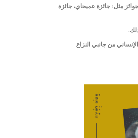
وائز مثل: جائزة عميحاي، جائزة
لك.
لإنساني من جانبي النزاع