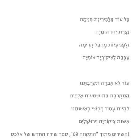
כָּל עוֹד בַּלָבִּירִינְת פְּנִימָה
נִצְרַת יִוּוּן הוֹמִיָּה
וּלְפְּגִיעֻיּוֹת מְחַבֵּל קָדִימָה
עַכָּבָה לְצִיקוֹרְיָה צוֹפִיָּה
עוֹד לֹא אָבְדָה תִּקְרָבְתֵּנוּ
הַתִּקְרֹבֶת בַּת שַׁסַּעוֹת אַלְפַּיִם
לִהְיוֹת עָמִיר חָפְשִׁי בְּאִשּוּתֵנוּ
אִשּוּת צִיקוֹרְיָה וִירוּשָׁלַיִם
(השירים מתוך "התקווה 69", ספר שיריו החדש של אלכס