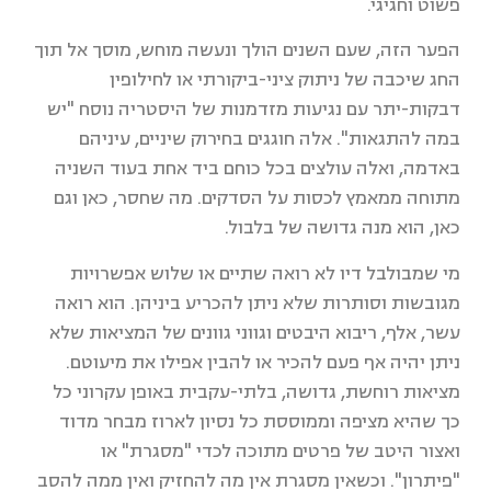
פשוט וחגיגי.
הפער הזה, שעם השנים הולך ונעשה מוחש, מוסך אל תוך
החג שיכבה של ניתוק ציני-ביקורתי או לחילופין
דבקות-יתר עם נגיעות מזדמנות של היסטריה נוסח "יש
במה להתגאות". אלה חוגגים בחירוק שיניים, עיניהם
באדמה, ואלה עולצים בכל כוחם ביד אחת בעוד השניה
מתוחה ממאמץ לכסות על הסדקים. מה שחסר, כאן וגם
כאן, הוא מנה גדושה של בלבול.
מי שמבולבל דיו לא רואה שתיים או שלוש אפשרויות
מגובשות וסותרות שלא ניתן להכריע ביניהן. הוא רואה
עשר, אלף, ריבוא היבטים וגווני גוונים של המציאות שלא
ניתן יהיה אף פעם להכיר או להבין אפילו את מיעוטם.
מציאות רוחשת, גדושה, בלתי-עקבית באופן עקרוני כל
כך שהיא מציפה וממוססת כל נסיון לארוז מבחר מדוד
ואצור היטב של פרטים מתוכה לכדי "מסגרת" או
"פיתרון". וכשאין מסגרת אין מה להחזיק ואין ממה להסב