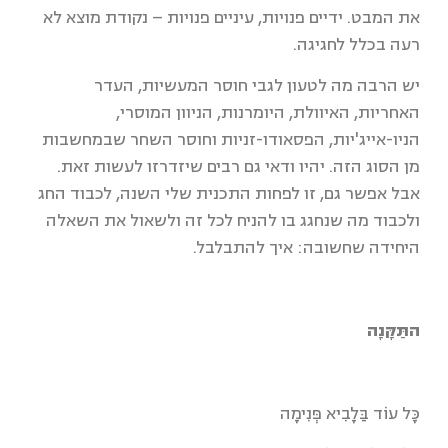
את המבט. ידיים פנויות, עיניים פנויות – נקודת מוצא לא
רעה בכלל לחגיגה.
יש הרבה מה לטעון לגבי חוסר המעשיות, העדר
האחריות, האיוולת, היומרנות, הניוון המוסרי,
הניו-אייג'יות, הפסאודו-זניות וחוסר השחר שבמחשבות
מן הסוג הזה. יהיו ודאי גם רבים שיזדרזו לעשות זאת.
אבל אפשר גם, זו לפחות התכנית שלי השנה, לכבוד החג
ולכבוד מה שנחגג בו להניח לכל זה ולשאול את השאלה
היחידה שחשובה: איך להתבלבל.
התַּקָּנָה
כָּל עוֹד בַּלָבִיא פְּנִימָה