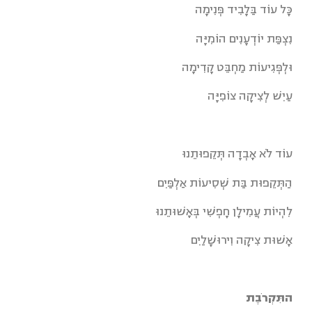
כָּל עוֹד בַּלָבִיד פְּנִימָה
נִצְפַּת יוֹדְעָנִים הוֹמִיָּה
וּלְפְּגִיעוֹת מַחְבֵּט קָדִימָה
עַיִשׁ לְצִיקָה צוֹפִיָּה
עוֹד לֹא אָבְדָה תְּקֵפוּתֵנוּ
הַתְּקֵפוּת בַּת שְׁסִיעוֹת אַלְפַּיִם
לִהְיוֹת עֲמִילָן חָפְשִׁי בְּאָשׁוּתֵנוּ
אָשׁוּת צִיקָה וִירוּשָׁלַיִם
התִּקְרֹבֶת