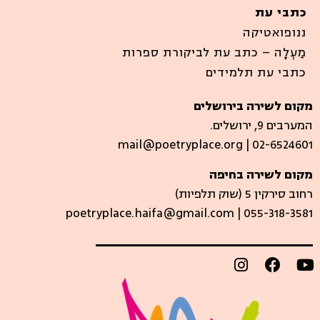
כתבי עת
ננופואטיקה
מַעְלָה – כתב עת לביקורת ספרות
כתבי עת תלמידים
מקום לשירה בירושלים
המערבים 9, ירושלים.
mail@poetryplace.org | 02-6524601
מקום לשירה בחיפה
רחוב סירקין 5 (שוק תלפיות)​
poetryplace.haifa@gmail.com | ​055-318-3581