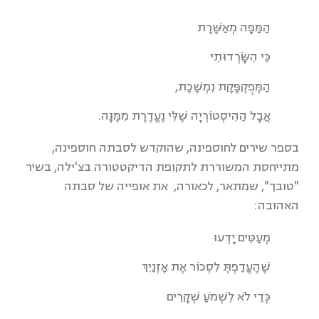
הַמַּפָּה מְאַשֶּׁרֶת
כִּי הִשָּׂרְדוּתִי
הַמְּפֻקְפֶּקֶת נִמְשֶׁכֶת,
אֲבָל הַהִיסְטוֹרְיָה שֶׁלִּי נֶעֱדֶרֶת מִמֶּנָּה.
בספר שירים לחוספינה, שהוקדש לסבתה חוספינה,
מתייחסת המשוררת לתקופת הדיקטטורה בצ'ילה, בשיר
"טובך", שמתאר, לכאורה, את אופייה של סבתה
האהובה:
מְעַטִּים יָדְעוּ
שֶׁהֶעֱדַפְתְּ לִסְכוֹר אֶת אָזְנַיִךְ
כְּדֵי לֹא לִשְׁמֹעַ שְׁקָרִים