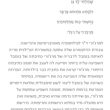
שָׁתַלְתִּי לָךְ גַּן
וּלְפֶתַע פִּתְאוֹם פַּרְפָּר
נְחֻשְׁתִּי כְּמוֹ מַחְלְפוֹתַיִךְ
מְרַפְרֵף עַל רַגְלַי.
למרג'ורי ד"ר לפילוסופיה מאוניברסיטת אינדיאנה.
עבודת הדוקטורט שלה עסקה במשוררת הצ'ילנית מריה
לואיסה בומבל. לדבריה של מרג'ורי כתיבתה של בומבל
השפיעה עליה ביותר וסייעה לה לעצב את סגנון כתיבתה
הייחודי. מרג'ורי קראה את כתביה כבר בילדותה. הפרוזה
הפואטית שלה הטביעה בה את רישומיה. במיוחד
כשרונה של בומבל ליצור לשון סימבולית ומלאת דימויים
הנפרטת ברמות השונות. סגנונה השפיע עמוקות על
מרג'ורי, גם שירתה נדמה שהיא נאיבית, פשוטה ואין
היא מתגלה מיד במלוא רגישותה וחריפותה. נדרשת
תשומת לב כדי להבחין בעושר הרבדים הגלויים וסמויים