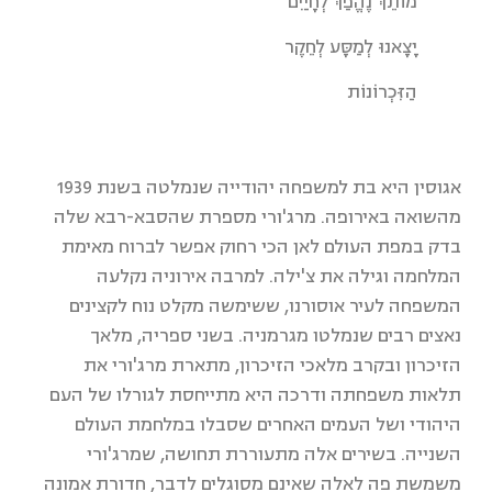
מוֹתֵךְ נֶהֱפַךְ לְחָיַיִם
יָצָאנוּ לְמַסָּע לְחֵקֶר
הַזִּכְרוֹנוֹת
אגוסין היא בת למשפחה יהודייה שנמלטה בשנת 1939
מהשואה באירופה. מרג'ורי מספרת שהסבא-רבא שלה
בדק במפת העולם לאן הכי רחוק אפשר לברוח מאימת
המלחמה וגילה את צ'ילה. למרבה אירוניה נקלעה
המשפחה לעיר אוסורנו, ששימשה מקלט נוח לקצינים
נאצים רבים שנמלטו מגרמניה. בשני ספריה, מלאך
הזיכרון ובקרב מלאכי הזיכרון, מתארת מרג'ורי את
תלאות משפחתה ודרכה היא מתייחסת לגורלו של העם
היהודי ושל העמים האחרים שסבלו במלחמת העולם
השנייה. בשירים אלה מתעוררת תחושה, שמרג'ורי
משמשת פה לאלה שאינם מסוגלים לדבר, חדורת אמונה