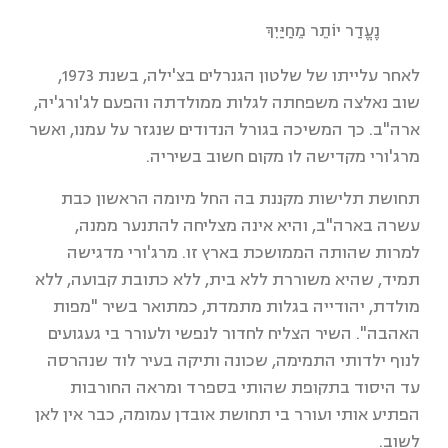
נֶעֱדַר יוֹתֵר מֵחַיַּיִךְ
לאחר עלייתו של שלטון הגנרלים בצ'ילה, בשנת 1973,
שוב נאלצה משפחתה לגלות ממולדתה והפעם לג'ורג'יה,
ארה"ב. כך המשיכה בגורל הנדודים שנגזר על עמנו, ואשר
מרג'ורי מקדישה לו מקום חשוב בשיריה.
תחושת תלישות מקננת בה החל מיומה הראשון כבת
עשרה בארה"ב, והיא אינה מצליחה להתנער ממנה,
למרות שהותה הממושכת בארץ זו. מרג'ורי מדגישה
תמיד, שהיא משוררת ללא בית, ללא כתובת קבועה, ללא
מולדת, יהודייה בגלות מתמדת, כמתואר בשיר "מפות
האהבה". השיר הצליח לחדור לנפשי ולעורר בי געגועים
לנוף ילדותי התמימה, שכונה ותיקה בעיר לוד שנהרסה
עד היסוד בתקופת שהותי בספרד ומראה החורבות
הפתיע אותי ועורר בי תחושת אובדן עמומה, כבר אין לאן
לשוב.