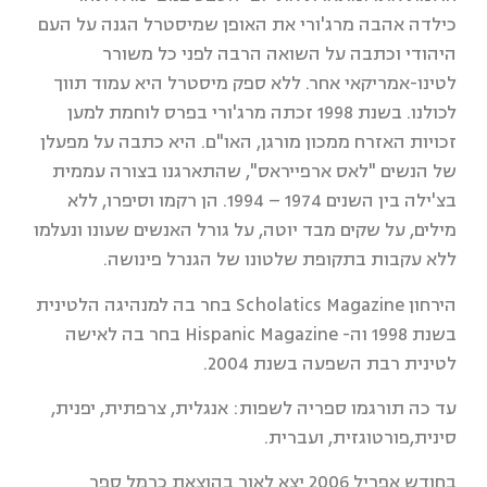
כילדה אהבה מרג'ורי את האופן שמיסטרל הגנה על העם
היהודי וכתבה על השואה הרבה לפני כל משורר
לטינו-אמריקאי אחר. ללא ספק מיסטרל היא עמוד תווך
לכולנו. בשנת 1998 זכתה מרג'ורי בפרס לוחמת למען
זכויות האזרח ממכון מורגן, האו"ם. היא כתבה על מפעלן
של הנשים "לאס ארפייראס", שהתארגנו בצורה עממית
בצ'ילה בין השנים 1974 – 1994. הן רקמו וסיפרו, ללא
מילים, על שקים מבד יוטה, על גורל האנשים שעונו ונעלמו
ללא עקבות בתקופת שלטונו של הגנרל פינושה.
הירחון Scholatics Magazine בחר בה למנהיגה הלטינית
בשנת 1998 וה- Hispanic Magazine בחר בה לאישה
לטינית רבת השפעה בשנת 2004.
עד כה תורגמו ספריה לשפות: אנגלית, צרפתית, יפנית,
סינית,פורטוגזית, ועברית.
בחודש אפריל 2006 יצא לאור בהוצאת כרמל ספר