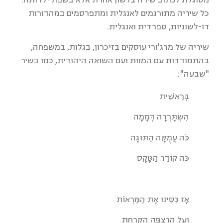
כל שיריה מתורגמים לאנגלית ומתפרסמים במהדורות
דו-לשוניות, ספרדית ואנגלית.
שיריה של מרג'ורי עוסקים בזיכרון, בגלות, במשפחה,
בהתמודדות עם המוות ועם השואה היהודית, כמו בשיר
"שבעה":
בְּרֵאשִׁית
הִשְׂתָּרְרָה דְּמָמָה
כֹּה עֲמֻקָּה הַתּוּגָה
כֹּה קוֹדֵר הַטֶּקֶס
אָז כִּסִּינוּ אֶת הַמַּרְאוֹת
וְעַל הָרִצְפָּה הַקֵּרַחַת