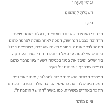
וּבִימֵי הָעִוָּרוֹן
הִשְׂכַּלְתְּ לְהִתְבּוֹנֵן
בְּלִבֵּךְ
מרג'ורי מאמינה שסבתה חוספינה, בעלת רעמת שיער
מרהיבה כצבע הנחושת, הפכה לאחר מותה לפרפר כתום
הנוהג לבקר אותה. בחורף בשנה שעברה, כשטיילנו ברגל
ביום שישי לפנות ערב אל הרובע היהודי בעיר העתיקה
בירושלים, קיבל את פנינו בכניסה לשער ציון פרפר כתום
כנפיים שרפרף בעדינות על הקיר.
הפרפר הכתום הוא ידיד קרוב למרג'ורי, מעטר את נייר
המכתבים שלה ואת כרטיסי הברכה שלה. הפרפר הכתום
מוזכר באחדים משיריה, כמו בשיר "הגן של חוספינה":
בְּיוֹם מוֹתֵךְ