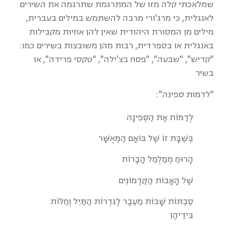
שמלאכתי קלה מזו של המתרגמת שתרגמה את השירים
לאנגלית, כי מרג'ורי מרבה להשתמש במילים בעברית,
מילים מן המסורת היהודית שאין להן אחיות מקבילות
באנגלית או בספרדית, רבות מהן משובצות בשירים כמו:
"קדיש", "שבעה", "פסח בצ'ילה", "טקסי פרידה", או
בשיר
"לדמות ספינה":
לְדַמּוֹת אֶת הַסְּפִינָה
בְּשַׁבָּת זוֹ שֶׁל בּוֹאָם הַמְּאֻשָּׁר
הָרוּחַ מְמַלְמֵל הֲבָרוֹת
שֶׁל הָאָבוֹת הַקַּדְמוֹנִים
סַבְתּוֹת שָׁבוֹת מֵעֵבֶר לְגִדְרוֹת הַתַּיִל וְחַלּוֹת
בִּידֵיהֶן