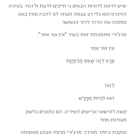
שיש לדאוג לדורות הבאים כי חייבים לדעת ולזכור. בעיניה
הזיכרון הוא כלי רב עצמה העוזר לנו להבין מאין באנו
ומתווה את הדרך לדור ההמשך.
מרג'ורי מתמצתת זאת בשיר "אין אור אחר":
אֵין אוֹר אַחֵר
פְּרָט לְזֶה שֶׁאַתְּ מְדַמְיֶנֶת
לִזְכֹּר
הוּא לִחְיוֹת מֵחָדָשׁ
קשה להישאר אדישים לשיריה. הם כתובים בלשון
מעודנת מחד
ונוקבת ביותר מאידך. מרג'ורי מניפה אצבע מאשימה