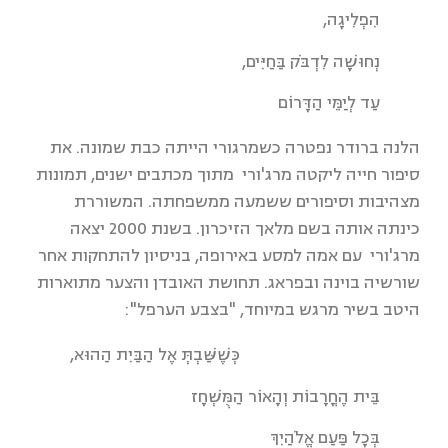
הִפְלִיגָה,
נְחוּשָׁה לִדְבֹּק בַּחַיִּים,
עַד לְיַמֵּי הַדָּרוֹם
הלנה ברודר נפטרה כשמרגורי הייתה כבת שמונה. את
סיפור חייה ליקטה מרג'ורי מתוך מכתבים ישנים, תמונות
מצהיבות וסיפורים ששמעה ממשפחתה. המשוררת
כינתה אותה בשם מלאך הזיכרון. בשנת 2000 יצאה
מרג'ורי עם אמה למסע באירופה, בניסיון להתחקות אחר
שורשיה בוינה ובפראג. תחושת האובדן והצער מתוארות
היטב בשיר מרגש במיוחד, "בצבע הערפל":
כְּשֶׁשַּׁבְתְּ אֶל הַבַּיִת הַהוּא,
בֵּית הֶחֳרָבוֹת וְהָאוֹר הַמֻּשְׁחָז
בְּכָל פַּעַם אֱלֹהַיִךְ