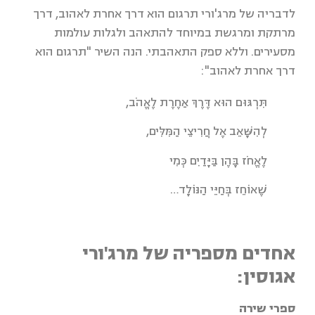
לדבריה של מרג'ורי תרגום הוא דרך אחרת לאהוב, דרך
מרתקת ומרגשת במיוחד להתאהב ולגלות עולמות
מסעירים. וללא ספק התאהבתי. הנה השיר "תרגום הוא
דרך אחרת לאהוב":
תִּרְגּוּם הוּא דֶּרֶךְ אַחֶרֶת לֶאֱהֹב,
לְהִשָּׁאֵב אֶל חֲרִיצֵי הַמִּלִּים,
לֶאֱחֹז בָּהֶן בַּיָּדַיִם כְּמִי
שֶׁאוֹחֵז בְּחַיֵּי הַנּוֹלָד…
אחדים מספריה של מרג'ורי
אגוסין:
ספרי שירה