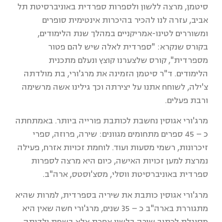
סיטמן, מרצה ללשון ולספרות ספרדית באוניברסיטת תל
אביב, עזרה לנו להכיר בהיכרות אינטימית סופרים
ומשוררים לטינו-אמריקניים במהלך שנת הלימודים,
בקורס שנקרא: "ספרדית לאלה שיש להם פטור
מספרדית", קורס שלצערנו קוצץ ונעלם מתכנית
הלימודים. ד"ר סיטמן הזמינה את מרג'ורי, בת מולדתה
צ'ילה, לשוחח אתנו על יצירתה וכך גילינו אשה מרשימה
ורבת פעלים.
מרג'ורי אגוסין נחשבת לכותבת פורייה ביותר. באמתחתה
כ – 45 ספרים מתחומים מגוונים: שירה, פרוזה, ספרי
זיכרונות, רשמי מסעות ועוד. לוחמת זכויות אזרח, פעילה
נמרצת למען זכויות האישה, כיום היא מרצה לספרות
ספרדית באוניברסיטת ווסלי, מסצ'וסטס, ארה"ב.
מרג'ורי אגוסין כותבת את שיריה בספרדית, למרות שהיא
מתגוררת בארה"ב כ – 35 שנים, מרג'ורי חשה שאין היא
מסוגלת לכתוב שירה בלשון אחרת אלא בשפת ילדותה.