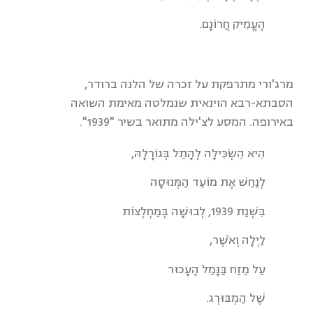
הֶעֱמִיק חֲרוֹנָם.
מרג'ורי מתרפקת על זכרה של הלנה ברודר,
הסבתא-רבא הוינאית שנמלטה מאימת השואה
באירופה. המסע לצ'ילה מתואר בשיר "1939".
הִיא הִשְׂכִּילָה לְהָתֵל בְּגוֹרָלָהּ,
לְנַחֵשׁ אֶת מוֹעֵד הַמְּנוּסָה
בִּשְׁנַת 1939, לְבוּשָׁה בְּמַחְלְצוֹת
לַיְלָה וְאֹשֶׁר,
עַל מֵזַח בַּנָּמֵל הֶעָכוּר
שֶׁל הַמְבּוּרְג.