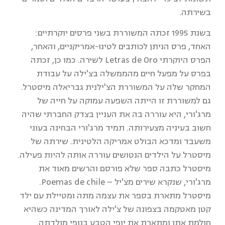
בשירתה.
בשנת 1995 זכתה המשוררת בשני פרסים יוקרתיים:
האחד, פרס הניתן לכותבים לטינו-אמריקניים, והאחר,
הפרס היוקרתי Letras de Oro לשירה. כמו כן, זכתה
בפרס על מפעל חיים מהממשלה בצ'ילה על עבודת
המחקר שלה על המשוררת הצ'ילנית גבריאלה מיסטרל.
גם למשוררת זו הייתה השפעה עמוקה על חייה של
מרג'ורי, היא עוררה בה את העניין בצדק החברתי שהיה
חשוב בעיניה מצעירותה. תמיד מרג'ורי הבחינה בעוני
משעבד ומדכא הבולט אמריקה הלטינית. שירתה של
מיסטרל על הילדים הנטושים עוררה אותה להיות פעילה.
מיסטרל כתבה ספר שלא פורסם והרשים מאוד את
מרג'ורי, שנקרא שירים מצ'יל – Poemas de chile.
מיסטרל מתארת בספר את עצמה מתה ומטיילת עם ילד
קטן מאטקמה בצפונה של צ'ילה לאורך המדינה כשהיא
חולמת אתו ומתארת את יופי הטבע בנופי מולדתה.