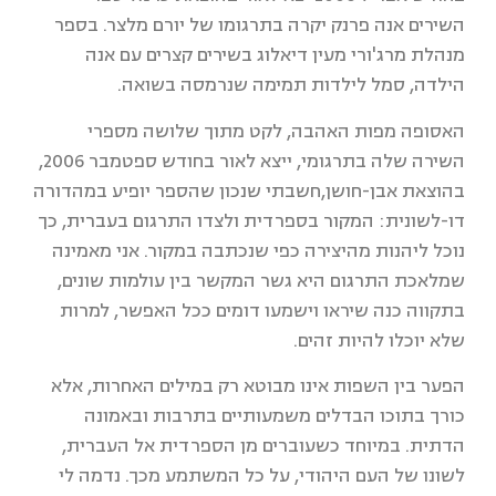
השירים אנה פרנק יקרה בתרגומו של יורם מלצר. בספר
מנהלת מרג'ורי מעין דיאלוג בשירים קצרים עם אנה
הילדה, סמל לילדות תמימה שנרמסה בשואה.
האסופה מפות האהבה, לקט מתוך שלושה מספרי
השירה שלה בתרגומי, ייצא לאור בחודש ספטמבר 2006,
בהוצאת אבן-חושן,חשבתי שנכון שהספר יופיע במהדורה
דו-לשונית: המקור בספרדית ולצדו התרגום בעברית, כך
נוכל ליהנות מהיצירה כפי שנכתבה במקור. אני מאמינה
שמלאכת התרגום היא גשר המקשר בין עולמות שונים,
בתקווה כנה שיראו וישמעו דומים ככל האפשר, למרות
שלא יוכלו להיות זהים.
הפער בין השפות אינו מבוטא רק במילים האחרות, אלא
כורך בתוכו הבדלים משמעותיים בתרבות ובאמונה
הדתית. במיוחד כשעוברים מן הספרדית אל העברית,
לשונו של העם היהודי, על כל המשתמע מכך. נדמה לי