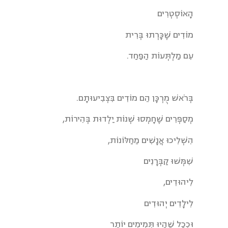
הָאוֹסְטְרִים
מוֹדִים שֶׁכָּרְתוּ בְּרִית
עִם מַלְתְּעוֹת הַפַּחַד.
בְּרֹאשׁ מֻרְכָּן הֵם מוֹדִים בִּצְבִיעוּתָם.
מְסַפְּרִים שֶׁחָמְסוּ שְׁנוֹת יַלְדוּת בְּהִירוֹת,
הִשְׁלִיכוּ אֲנָשִׁים מֵחַלּוֹנוֹת,
שִׁמְּשׁוּ קַבְּרָנִים
לִיהוּדִים,
לִילָדִים יְהוּדִים
וּכְכָל שֶׁהָיוּ תְּמִימִים יוֹתֵר