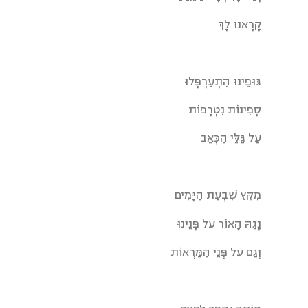
קָרָאנוּ לָךְ
גּוּפֵינוּ הִתְעַרְפְּלוּ
סְפִינוֹת נִטְרָפוֹת
עַל גַּלֵּי הַכְּאֵב
מִקֵּץ שִׁבְעַת הַיָּמִים
נָגַהּ הָאוֹר על פָּנֵינוּ
וְגַם על פְּנֵי הַמַּרְאוֹת