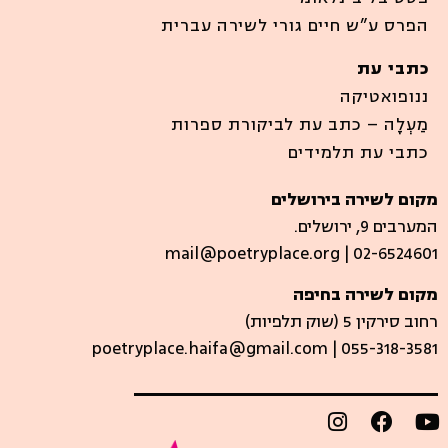
הפרס ע”ש חיים גורי לשירה עברית
כתבי עת
ננופואטיקה
מַעְלָה – כתב עת לביקורת ספרות
כתבי עת תלמידים
מקום לשירה בירושלים
המערבים 9, ירושלים.
mail@poetryplace.org | 02-6524601
מקום לשירה בחיפה
רחוב סירקין 5 (שוק תלפיות)​
poetryplace.haifa@gmail.com | ​055-318-3581