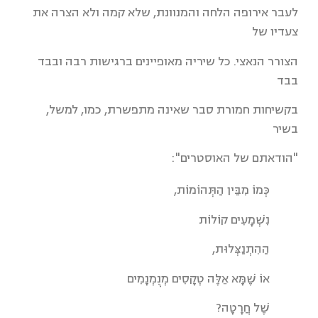
לעבר אירופה הלחה והמנוונת, שלא קמה ולא הצרה את
צעדיו של
הצורר הנאצי. כל שיריה מאופיינים ברגישות רבה ובבד
בבד
בקשיחות חמורת סבר שאינה מתפשרת, כמו, למשל,
בשיר
"הודאתם של האוסטרים":
כְּמוֹ מִבֵּין הַתְּהוֹמוֹת,
נִשְׁמָעִים קוֹלוֹת
הַהִתְנַצְּלוּת,
אוֹ שֶׁמָּא אֵלֶּה טְקָסִים מְנֻמְנָמִים
שֶׁל חֲרָטָה?