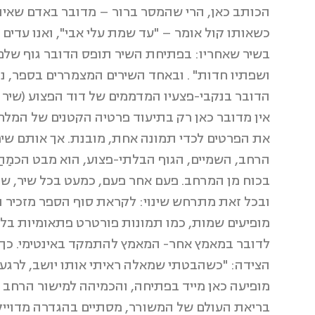
הכותב כאן, הרי שהמסר ברור – מדובר באדם שאינו 
כשאותו קול אומר – "עד שמת עלי אבי", ואנו עדים
בשיר שאחריו: בפתיחת השיר תופס הדובר גוף שלם, 
ושפתיו חדות" . ובאחד השירים המצמררים בספר, 
הדובר בנקבי-פצעיו המדממים של דוד הפצוע (שיר 4).
אין מדובר כאן רק בתיעוד פרטיה הקטנים של המלח
את הפרטים לכדי תמונה אחת, מובנת. אך אותם שיר
הרחב, השמיים, הגוף הבלתי-פצוע, הוא מבט הכמֵה
בכוח מן המרחב. פעם אחר פעם, כמעט בכל שיר, שול
ובכל זאת מתרחש שינוי: לקראת סוף הספר מזכיר הד
מופיעים שמות, כמו תמונות פורטרט פתאומיות בלב
לדובר במאמץ אחר- המאמץ להתמקד באינטימי. כך, ל
מופיעה כאן מייד בפתיחה, והכמיהה למישור הרחב 
בריאת העולם של המשורר, מסתיים בהגדרה מדוייקת 