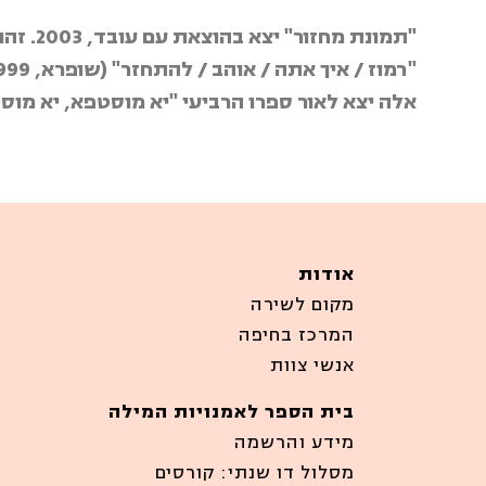
"תמונת מחזור" יצא בהוצאת עם עובד, 2003. זהו ספר שיריו השלישי של תמיר להב-רדלמסר. קדמו לו
"רמוז / איך אתה / אוהב / להתחזר" (שופרא, 1999), ו- "י"ד שירים" (כרמל, 2000). בזמן כתיבת שורות
אלה יצא לאור ספרו הרביעי "יא מוסטפא, יא מו
אודות
מקום לשירה
המרכז בחיפה
אנשי צוות
בית הספר לאמנויות המילה
מידע והרשמה
מסלול דו שנתי: קורסים