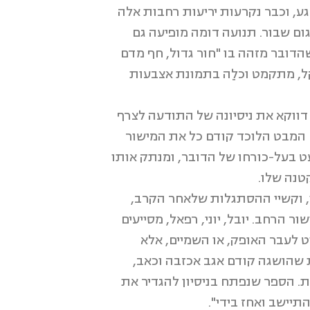
גע, וכבר נקרעות יריעות רחבות אלה
ום שבור. תנועה דומה מופיעה גם
הדובר מזהה בו "חור גדול, חף מדם
קל, מתקמט וכלֵה בתמונת אצבעות
דווקא את ניסיונה של התודעה לצרף
– המבט הלוכד קודם כל את המישור
ט בעל-כורחו של הדובר, ומנתק אותו
טנה שלו.
ן, וקשיי ההסתגלות שלאחר הקרב,
רחב. יובל, יוני, רפאל, מסייעים
ט לעבר האופק, או השמיים, אלא
שב, לרגע / קשה היה להבחין בו בגלל החשיכה" (שיר 40). האינטימיות שהושגה קודם אגב אכזבה וכאב,
ת. הספר שנפתח בניסיון להגדיר את
יישב ואחז בידי".