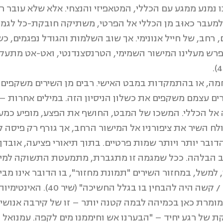
נמנע ממגע עם הכללי, המטאפיזי והנצחי. אלא שלא עובר ר
 למעבר כאוּב מן הכללי אל הפרטי, משתיקה חובקת-כל לגמג
רחב, של חייל אנונימי. אך שוב השלמות והגודל נפגמים, כש
נפרש מעלינו המישור השמימי, הטרנסצנדנטי, ואט-אט מתע
מה, או בהתמקדות במבט האישי. רבים מן השירים משקפים 
ים עצמם משקפים את כשלון הניסיון הזה. במילים אחרות 
ַ אל הכללי. המשכו של המבט, החושף את הפצע, מופיע כמע
ח השיר את ציפורניו אל המישור הרחב, אך גורף רק פיסה ק
ובר יותר ויותר שמות פרטיים. בתוך תיאורי פציעה, אובד
 הבלהה. ככל שמגמה זו מתגברת, מתמעטת התשוקה למישור ה
משל, במחזור השירים "תמונת מחזור", בו הדובר אינו מבי
הצידה: "כשהבטתי שמאלה ראיתי אותו יו
מומרת כאן בכמיהה לבמה קטנה יותר – זו של קירבה אנושי
של רגע יחיד – "הבערנו אש וחיממנו מים לקפה. עמנואל הת