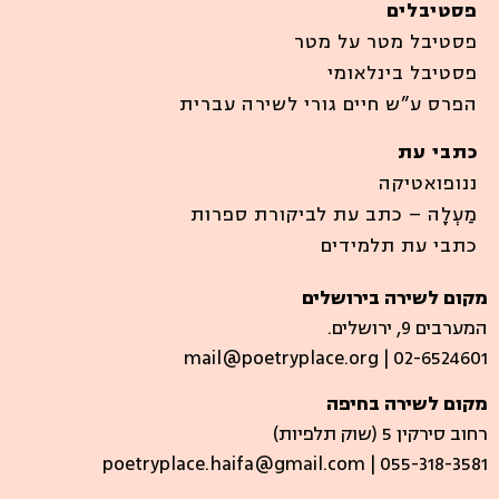
פסטיבלים
פסטיבל מטר על מטר
פסטיבל בינלאומי
הפרס ע”ש חיים גורי לשירה עברית
כתבי עת
ננופואטיקה
מַעְלָה – כתב עת לביקורת ספרות
כתבי עת תלמידים
מקום לשירה בירושלים
המערבים 9, ירושלים.
mail@poetryplace.org | 02-6524601
מקום לשירה בחיפה
רחוב סירקין 5 (שוק תלפיות)​
poetryplace.haifa@gmail.com | ​055-318-3581