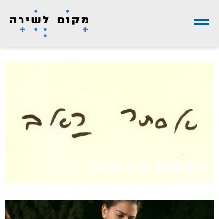
ריח קמוש חריף מזדקר