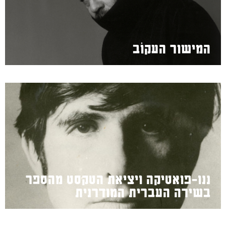
המישור העקוֹב
ננו-פואטיקה ויציאת הטקסט מהספר
בשירה העברית המודרנית