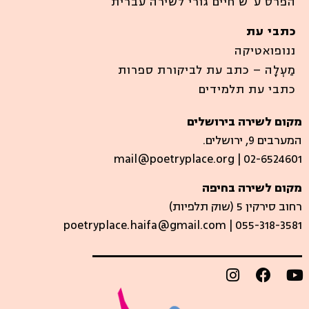
הפרס ע”ש חיים גורי לשירה עברית
כתבי עת
ננופואטיקה
מַעְלָה – כתב עת לביקורת ספרות
כתבי עת תלמידים
מקום לשירה בירושלים
המערבים 9, ירושלים.
mail@poetryplace.org | 02-6524601
מקום לשירה בחיפה
רחוב סירקין 5 (שוק תלפיות)​
poetryplace.haifa@gmail.com | ​055-318-3581