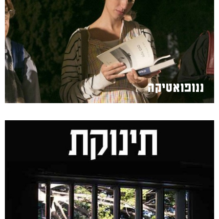
ננופואטיקה